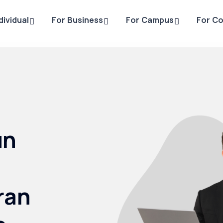
dividual
For Business
For Campus
For C
un
ran