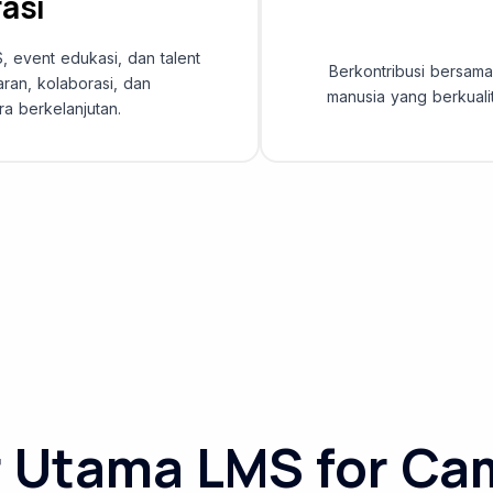
asi
, event edukasi, dan talent
Berkontribusi bersa
an, kolaborasi, dan
manusia yang berkualit
a berkelanjutan.
r Utama LMS for C