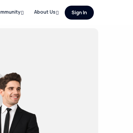
ommunity
About Us
Sign In